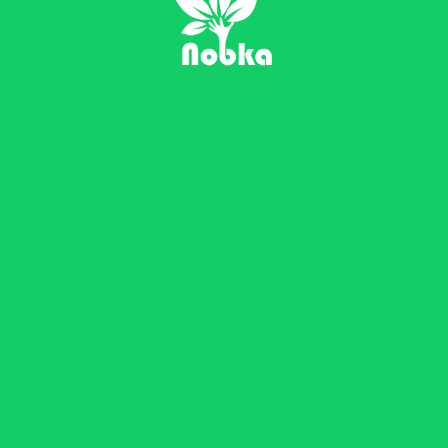
نُبکا , شهر هوشمند، خانه هوشمند، زندگی
هوشمند
هلدینگ نبکا متشکل از مجموعه شرکت‌های متخصص در
حوزه نرم‌افزار و سخت‌افزار، ارائه دهنده راهکارهای خانه
هوشمند و شهر هوشمند می باشد.
شتابدهی ایده شما
راه های ارتباطی
تهران, خیابان دکتر شریعتی, خیابان هویزه شرقی, پلاک 14, واحد 1
info[AT]nobka[DOT]ir