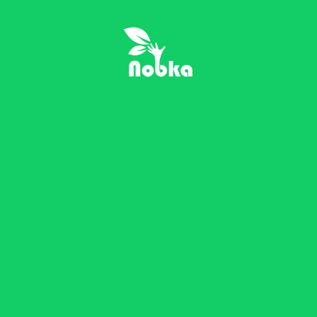
راه های ارتباطی
ی
تهران, خیابان دکتر شری
شرقی, پلاک 14, واحد 1
ص در
fo[AT]nobka[DOT]ir
 خانه
تلفن:
‎021-88760210
فکس:
021-88172397