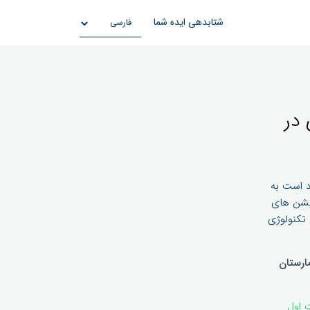
شتابدهی ایده شما
در
د است به
کیشن های
 تکنولوژی
ارستان