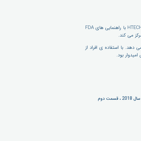
امنیت داده ها الویت هر ارائه دهنده خدمات بهداشتی است. mHealth باید از مجموعه مقررات HIPPA و HTECH با راهنمایی های FDA
کز می کند.
دهد. با استفاده ی افراد از
میدوار بود.
ت دوم