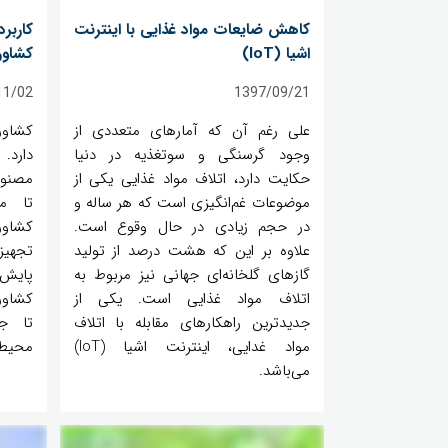
کاهش ضایعات مواد غذایی با اینترنت
کاربر
اشیا (IoT)
کشاور
11/02
1397/09/21
علی رغم آن که آمارهای متعددی از
کشاور
وجود گرسنگی و سوتغذیه در دنیا
حکایت دارد، اتلاف مواد غذایی یکی از
موضوعات غم‌انگیزی است که هر ساله و
تا م
در حجم زیادی در حال وقوع است.
کشاور
علاوه بر این که هشت درصد از تولید
تجهیز
گازهای گلخانه‌ای جهانی نیز مربوط به
پایش
اتلاف مواد غذایی است. یکی از
کشاور
جدیدترین راهکارهای مقابله با اتلاف
تا ج
مواد غدایی، اینترنت اشیا (IoT)
محیط‌ز
می‌باشد.