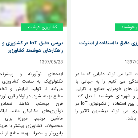
ر هوشمند
کشاورزی هوشمند
زی دقیق با استفاده از اینترنت
بررسی دقیق IoT در کشاورزی و
راهکارهای هوشمند کشاورزی
1397/05/28
1397/
ت اشیا می تواند دنیایی که ما در
ایده‌های نوآورانه و پیشرفت
دگی می کنیم را به جهانی با
تکنولوژیک به صنعت کشاورزی
یل های خودران، صنایع با کارایی
می‌کند تا تولید افزایش و ت
 و شهرهای هوشمند تبدیل کند.
منابع بهینه شود. در اواخر قرن نوز
در این بین استفاده از تکنولوژی IoT در
قرن بیستم، شاهد تعدادی
زی می تواند بیشترین تاثیر را
نوآوری‌های مکانیکی مانند تراکت
باشد.
ماشین بودیم. امروزه برای ت
محصولات کشاورزی بیشتر با هزینه
پایین‌تر و مصرف بهینه منابع از ای