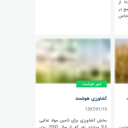
اشیا (IoT) استفاده می‌شود. IoT از
مع در
 خاص
شهر هوشمند
کشاورزی هوشمند
1397/01/15
بخش کشاورزی برای تامین مواد غذایی
ترین
9.6 میلیارد نفر که تا سال 2050 روی