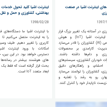
دهای اینترنت اشیا در صنعت
اینترنت اشیا کلید تحول خدمات
زی
بهداشتی، کشاورزی و حمل و نقل
1398/02/28
1397/
زی در آستانه یک تغییر بزرگ قرار
با اینترنت اشیا ما دستگاه‌های فی
دارد. اینترنت اشیا (IoT) و هوش
را به اینترنت متصل می‌کنیم تا ت
مصنوعی (AI) کشاورزان را قادر می‌سازد
کاربری را تغییر دهیم. طیف وسیع
دیریت کارامدی بر محصولات
امکانات با ورود اینترنت اشی
زی و دام‌ها داشته باشند.
ات خودران کشاورزی، سیستم‌های
های هوشمند بیشتر در رسانه‌ها 
 احشام، و راهکارهای دقیق
بحث قرار گرفته است که فقط یک بع
زی، کشاورزان را توانمند می‌سازد
ابعاد متعدد IoT است.
هان رو به رشد را تغذیه و
یست ناپایدار خود را کنترل کنند.