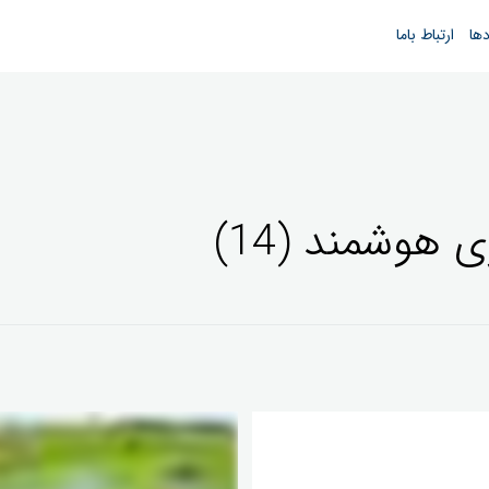
دها
ارتباط باما
هوشمند (14)