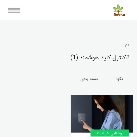
تگها
#کنترل کلید هوشمند (1)
تگها
دسته بندی
روشنایی هوشمند