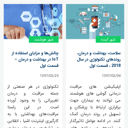
شهر آینده
شهر هوشمند
سلامت، بهداشت و درمان،
چالش‌ها و مزایای استفاده از
روندهای تکنولوژی در سال
IoT در بهداشت و درمان –
2018 ، قسمت اول
قسمت اول
1397/02/25
1397/02/04
اپلیکیشن های مراقبت
تکنولوژی در هر صنعتی از
درمانی گوشی های هوشمند
جمله مراقبت و درمان
می توانند به بیماران جهت
تغییراتی را به وجود آورده
برقراری ارتباط با پزشکان و
است. در این راستا
تسهیل در روند درمان کمک
مراقبت‌های بهداشتی با به
کنند. در ادامه عوامل تاثیرگذار
کارگیری اینترنت اشیا ، انقلابی
در توسعه ی برنامه های
در تشخیص و درمان بیماری