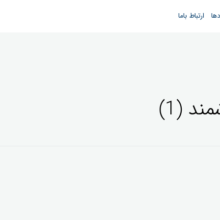
دها
ارتباط باما
 (1)