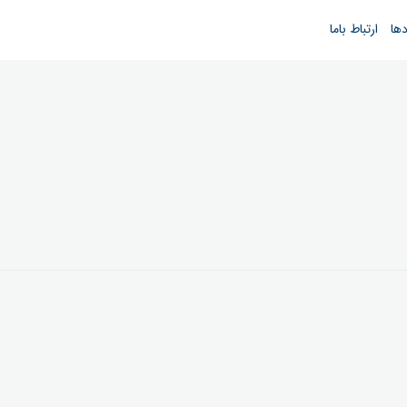
دها
ارتباط باما