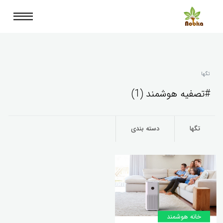
تگها
#تصفیه هوشمند (1)
تگها
دسته بندی
خانه‌ هوشمند