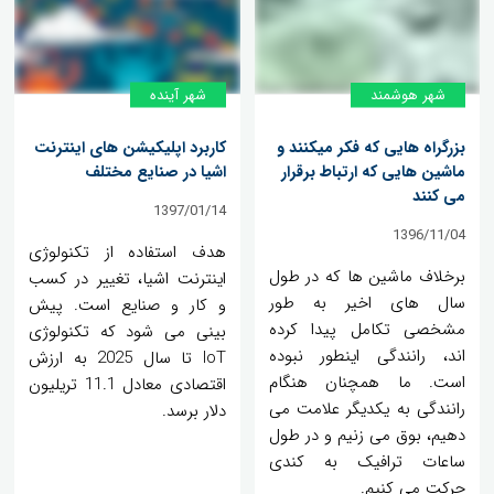
شهر هوشمند
شهر آینده
بزرگراه هایی که فکر میکنند و
کاربرد اپلیکیشن های اینترنت
ماشین هایی که ارتباط برقرار
اشیا در صنایع مختلف
می کنند
1397/01/14
1396/11/04
هدف استفاده از تکنولوژی
برخلاف ماشین ها که در طول
اینترنت اشیا، تغییر در کسب
سال های اخیر به طور
و کار و صنایع است. پیش
مشخصی تکامل پیدا کرده
بینی می شود که تکنولوژی
اند، رانندگی اینطور نبوده
IoT تا سال 2025 به ارزش
است. ما همچنان هنگام
اقتصادی معادل 11.1 تریلیون
رانندگی به یکدیگر علامت می
دلار برسد.
دهیم، بوق می زنیم و در طول
ساعات ترافیک به کندی
حرکت می کنیم.