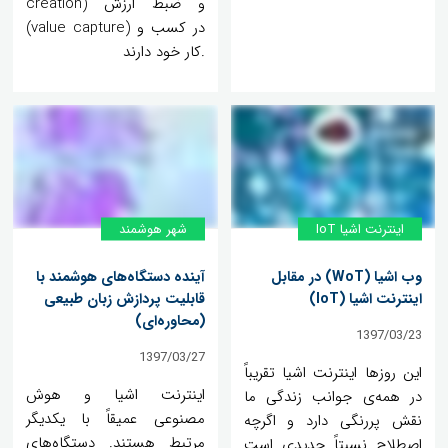
creation) و ضبط ارزش
(value capture) در کسب و
کار خود دارند.
اینترنت اشیا IoT
شهر هوشمند
وب اشیا (WoT) در مقابل
آینده دستگاه‌های هوشمند با
اینترنت اشیا (IoT)
قابلیت پردازش زبان طبیعی
(محاوره‌ای)
1397/03/23
1397/03/27
این روزها اینترنت اشیا تقریباً
اینترنت اشیا و هوش
در همه‌ی جوانب زندگی ما
مصنوعی عمیقاً با یکدیگر
نقش پررنگی دارد و اگرچه
مرتبط هستند. دستگاه‌های
اصطلاح نسبتاً جدیدی است