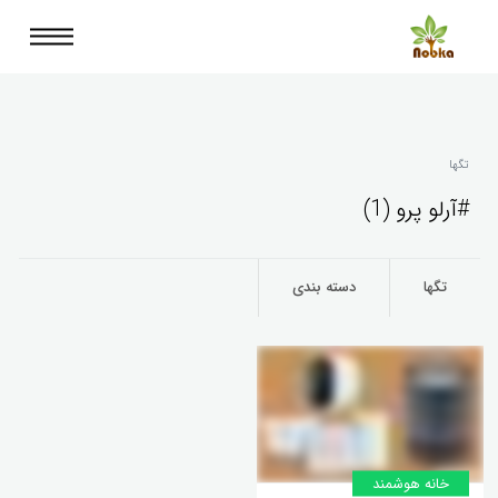
تگها
#آرلو پرو (1)
تگها
دسته بندی
خانه‌ هوشمند