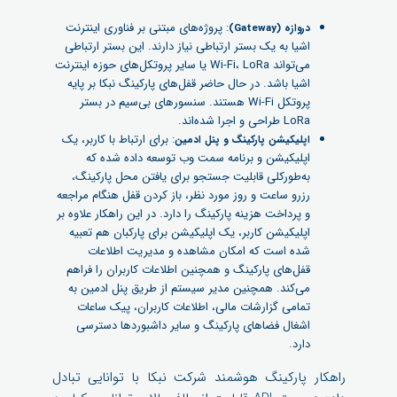
: پروژه‌های مبتنی بر فناوری اینترنت
دروازه (Gateway)
اشیا به یک بستر ارتباطی نیاز دارند. این بستر ارتباطی
می‌تواند Wi-Fi، LoRa یا سایر پروتکل‌های حوزه اینترنت
اشیا باشد. در حال حاضر قفل‌های پارکینگ نبکا بر پایه
پروتکل Wi-Fi هستند. سنسورهای بی‌سیم در بستر
LoRa طراحی و اجرا شده‌اند.
: برای ارتباط با کاربر، یک
اپلیکیشن پارکینگ و پنل ادمین
اپلیکیشن و برنامه سمت وب توسعه داده شده که
به‌طورکلی قابلیت جستجو برای یافتن محل پارکینگ،
رزرو ساعت و روز مورد نظر، باز کردن قفل هنگام مراجعه
و پرداخت هزینه پارکینگ را دارد. در این راهکار علاوه بر
اپلیکیشن کاربر، یک اپلیکیشن برای پارکبان هم تعبیه
شده است که امکان مشاهده و مدیریت اطلاعات
قفل‌های پارکینگ و همچنین اطلاعات کاربران را فراهم
می‌کند. همچنین مدیر سیستم از طریق پنل ادمین به
تمامی گزارشات مالی، اطلاعات کاربران، پیک ساعات
اشغال فضاهای پارکینگ و سایر داشبوردها دسترسی
دارد.
راهکار پارکینگ هوشمند شرکت نبکا با توانایی تبادل