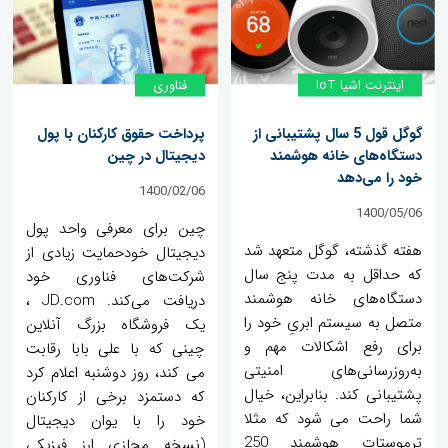
اینترنت اشیا IoT
فناوری
گوگل قول 5 سال پشتیبانی از
پرداخت حقوق کارکنان با پول
دستگاه‌های خانه هوشمند
دیجیتال در چین
خود را می‌دهد
1400/02/06
1400/05/06
چین برای معرفی واحد پول
هفته گذشته، گوگل متعهد شد
دیجیتال خودحمایت زیادی از
که حداقل به مدت پنج سال
شرکت‌های فناوری خود
دستگاه‌های خانه هوشمند
دریافت می‌کند. JD.com ،
متصل به سیستم ابریِ خود را
یک فروشگاه بزرگ آنلاین
برای رفع اشکالات مهم و
چینی که با علی بابا رقابت
به‌روزرسانی‌های امنیتی
می کند، روز دوشنبه اعلام کرد
پشتیبانی کند. بنابراین، خیال
که دستمزد برخی از کارکنان
شما راحت می شود که مثلا
خود را با یوان دیجیتال
ترموستات هوشمند 250
(نسخه مجازی ارز فیزیکی