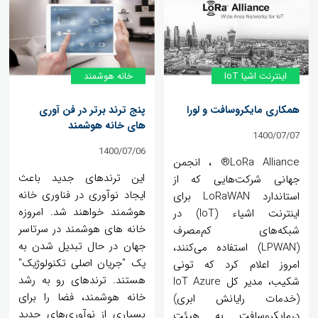
اینترنت اشیا IoT
خانه هوشمند
همکاری مایکروسافت و لورا
پنج ترند برتر در فن آوری
های خانه هوشمند
1400/07/07
1400/07/06
LoRa Alliance® ، انجمن
این ترندهای جدید باعث
جهانی شرکت‌هایی که از
ایجاد نوآوری در فناوری خانه
استاندارد LoRaWAN برای
هوشمند خواهند شد. امروزه
اینترنت اشیاء (IoT) در
خانه های هوشمند در سرتاسر
شبکه‌های کم‌مصرف
جهان در حال تبدیل شدن به
(LPWAN) استفاده می‌کنند،
یک "جریان اصلی تکنولوژیک"
امروز اعلام کرد که تونی
هستند. ترندهای رو به رشد
شکیب، مدیر کل IoT Azure
خانه هوشمند، فضا را برای
(خدمات رایانش ابری)
بسیاری از نوآوری‌های جدید
درمایکروسافت به هیئت