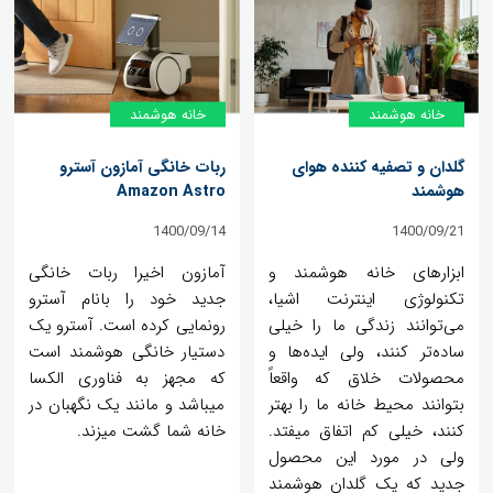
خانه هوشمند
خانه هوشمند
گلدان و تصفیه کننده هوای
ربات خانگی آمازون آسترو
هوشمند
Amazon Astro
1400/09/14
1400/09/21
ابزارهای خانه هوشمند و
آمازون اخیرا ربات خانگی
تکنولوژی اینترنت اشیا،
جدید خود را بانام آسترو
می‌توانند زندگی ما را خیلی
رونمایی کرده است. آسترو یک
ساده‌تر کنند، ولی ایده‌ها و
دستیار خانگی هوشمند است
محصولات خلاق که واقعاً
که مجهز به فناوری الکسا
بتوانند محیط خانه ما را بهتر
میباشد و مانند یک نگهبان در
کنند، خیلی کم اتفاق میفتد.
خانه شما گشت میزند.
ولی در مورد این محصول
جدید که یک گلدان هوشمند