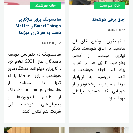
خانه هوشمند
خانه هوشمند
اجاق برقی هوشمند
سامسونگ برای سازگاری
SmartThings و Matter
1400/10/26
دست به هر کاری میزند!
دیگر نگران سوختن غذای تان
1400/10/12
نباشید! با اجاق هوشمند دیگر
سامسونگ در کنفرانس توسعه
نیازی نیست از کسی
دهندگان سال 2021 اعلام کرد
بخواهید تا زیر غذا را کم یا
، کاربران میتوانند دستگاه‌های
زیاد کند. اجاق هوشمند با
هوشمندِ دارای Matter را نه
اتصال بی‌سیم به نرم‌افزار
تنها با استفاده از
موبایل می‌تواند پخت‌وپز را از
هاب‌های SmartThings، بلکه
هرجایی که هستید برایتان
از طریق تلویزیون‌ها و
مهیا سازد.
یخچال‌های هوشمند این
شرکت هم کنترل کنند!