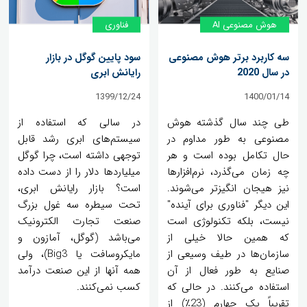
هوش مصنوعی AI
فناوری
سه کاربرد برتر هوش مصنوعی
سود پایین گوگل در بازار
در سال 2020
رایانش ابری
1399/12/24
1400/01/14
طی چند سال گذشته هوش
در سالی که استفاده از
مصنوعی به طور مداوم در
سیستم‌های ابری رشد قابل
حال تکامل بوده است و هر
توجهی داشته است، چرا گوگل
چه زمان می‌گذرد، نرم‌افزارها
میلیاردها دلار را از دست داده
نیز هیجان انگیزتر می‌شوند.
است؟ بازار رایانش ابری،
این دیگر "فناوری برای آینده"
تحت سیطره سه غول بزرگ
نیست، بلکه تکنولوژی است
صنعت تجارت الکترونیک
که همین حالا خیلی از
می‌باشد (گوگل، آمازون و
سازمان‌ها در طیف وسیعی از
مایکروسافت یا Big3)، ولی
صنایع به طور فعال از آن
همه آنها از این صنعت درآمد
استفاده می‌کنند. در حالی که
کسب نمی‌کنند.
تقریباً یک چهارم (23٪) از