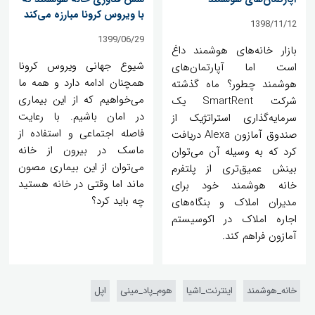
با ویروس کرونا مبارزه می‌کند
1398/11/12
1399/06/29
بازار خانه‌های هوشمند داغ
شیوع جهانی ویروس کرونا
است اما آپارتمان‌های
همچنان ادامه دارد و همه ما
هوشمند چطور؟ ماه گذشته
می‌خواهیم که از این بیماری
شرکت SmartRent یک
در امان باشیم. با رعایت
سرمایه‌گذاری استراتژیک از
فاصله اجتماعی و استفاده از
صندوق آمازون Alexa دریافت
ماسک در بیرون از خانه
کرد که به وسیله آن می‌توان
می‌توان از این بیماری مصون
بینش عمیق‌تری از پلتفرم
ماند اما وقتی در خانه هستید
خانه هوشمند خود برای
چه باید کرد؟
مدیران املاک و بنگاه‌های
اجاره املاک در اکوسیستم
آمازون فراهم کند.
خانه_هوشمند
اینترنت_اشیا
هوم_پاد_مینی
اپل