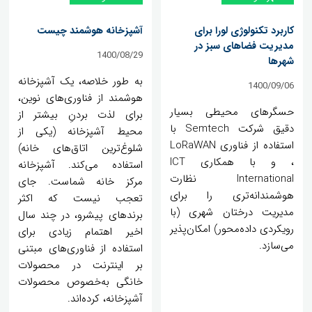
کاربرد تکنولوژی لورا برای
آشپزخانه هوشمند چیست
مدیریت فضاهای سبز در
1400/08/29
شهرها
به طور خلاصه، یک آشپزخانه
1400/09/06
هوشمند از فناوری‌های نوین،
حسگرهای محیطی بسیار
برای لذت بردنِ بیشتر از
دقیق شرکت Semtech با
محیط آشپزخانه (یکی از
استفاده از فناوری LoRaWAN
شلوغ‌ترین اتاق‌های خانه)
، و با همکاری ICT
استفاده می‌کند. آشپزخانه
International نظارت
مرکز خانه شماست. جای
هوشمندانه‌تری را برای
تعجب نیست که اکثر
مدیریت درختان شهری (با
برندهای پیشرو، در چند سال
رویکردی داده‌محور) امکان‌پذیر
اخیر اهتمام زیادی برای
می‌سازد.
استفاده از فناوری‌های مبتنی
بر اینترنت در محصولات
خانگی به‌خصوص محصولات
آشپزخانه، کرده‌اند.