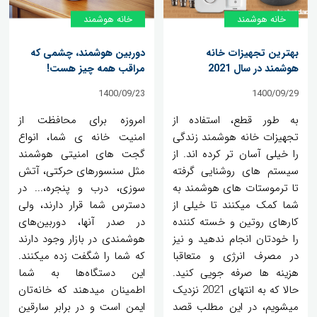
خانه‌ هوشمند
خانه‌ هوشمند
بهترین تجهیزات خانه
دوربین هوشمند، چشمی که
هوشمند در سال 2021
مراقب همه چیز هست!
1400/09/23
1400/09/29
به طور قطع، استفاده از
امروزه برای محافظت از
تجهیزات خانه هوشمند زندگی
امنیت خانه ی شما، انواع
را خیلی آسان تر کرده اند. از
گجت های امنیتی هوشمند
سیستم های روشنایی گرفته
مثل سنسورهای حرکتی، آتش
تا ترموستات های هوشمند به
سوزی، درب و پنجره،... در
شما کمک میکنند تا خیلی از
دسترس شما قرار دارند، ولی
کارهای روتین و خسته کننده
در صدر آنها، دوربین‌های
را خودتان انجام ندهید و نیز
هوشمندی در بازار وجود دارند
در مصرف انرژی و متعاقبا
که شما را شگفت زده میکنند.
هزینه ها صرفه جویی کنید.
این دستگاه‌ها به شما
حالا که به انتهای 2021 نزدیک
اطمینان میدهند ​که خانه‌تان
میشویم، در این مطلب قصد
ایمن است و در برابر سارقین