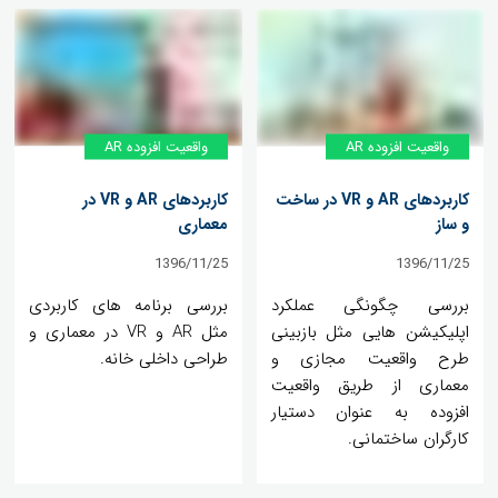
واقعیت افزوده AR
واقعیت افزوده AR
کاربردهای AR و VR در ساخت
کاربردهای AR و VR در
و ساز
معماری
1396/11/25
1396/11/25
بررسی چگونگی عملکرد
بررسی برنامه های کاربردی
اپلیکیشن هایی مثل بازبینی
مثل AR و VR در معماری و
طرح واقعیت مجازی و
طراحی داخلی خانه.
معماری از طریق واقعیت
افزوده به عنوان دستیار
کارگران ساختمانی.