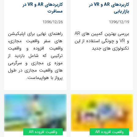
کاربردهای AR و VR در
کاربردهای AR و VR در
بازاریابی
مسافرت
1396/12/26
1396/12/19
بررسی بهترین کمپین های AR
راهنمای نهایی برای اپلیکیشن
و VR و چونگی استفاده از این
های سفر واقعیت مجازی،
تکنولوژی های جدید
واقعیت افزوده و واقعیت
ترکیبی که شامل بازدید از
موزه ی مجازی و سرگرمی
های واقعیت مجازی در طول
پرواز با هواپیماست.
واقعیت افزوده AR
واقعیت افزوده AR