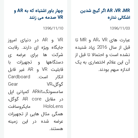
AR ،VR ،MR اگر گیج شدین
چهار باور اشتباه که به AR و
اشکالی نداره
VR صدمه می زنند
1396/11/10
1396/11/03
عبارت های AR، VR و MR تا
VR و AR در دنیای امروز
قبل از سال 2016 زیاد شنیده
جایگاه ویژه ای دارند. رقابت
نشده است و احتمالا تا قبل از
شرکت ها برای عرضه ی
آن این علائم اختصاری به یک
دستگاهها و تجهیزات با
اندازه مبهم بودند.
قابلیت VR و AR غیر قابل
انکار است. Cardboard
گوگل،Gear VR
سامسونگ،ARkit کمپانی اپل
در مقابل AR core گوگل،
HoloLens مایكروسافت
همگی مثال هایی از تجهیزات
عرضه شده در این زمینه
هستند.