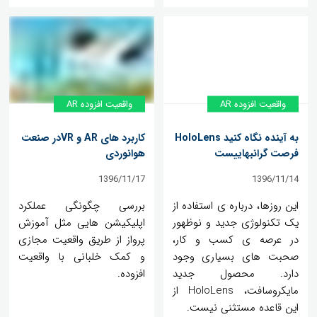
واقعیت افزوده AR
واقعیت افزوده AR
به آینده نگاه کنید HoloLens
کاربرد های AR و VRدر صنعت
فرصت گرانبهاییست
هوانوردی
1396/11/17
1396/11/14
این روزها، درباره ی استفاده از
بررسی چگونگی عملکرد
یک تکنولوژی جدید و نوظهور
اپلیکیشن هایی مثل آموزش
در عرصه ی کسب و کار،
پرواز از طریق واقعیت مجازی
صحبت های بسیاری وجود
و کمک خلبانی با واقعیت
دارد. محصول جدید
افزوده.
مایکروسافت، HoloLens از
این قاعده مستثنی نیست.