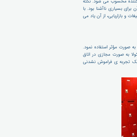
م کننده محسوب می شود. نکته
ال 2011 در حالی مطرح شد که نام آن برای بسیاری ناآشنا بود. با
ات و بازاریابی، از آن یاد می
ز 3.5 میلیون نفر در تبلیغ برند خود به صورت مؤثر استفاده نمود.
یشگرهای Oculus Rift head-mounted با برچسب کوکاکولا به صورت مجازی در اتاق
ی یک تجربه ی فراموش نشدنی