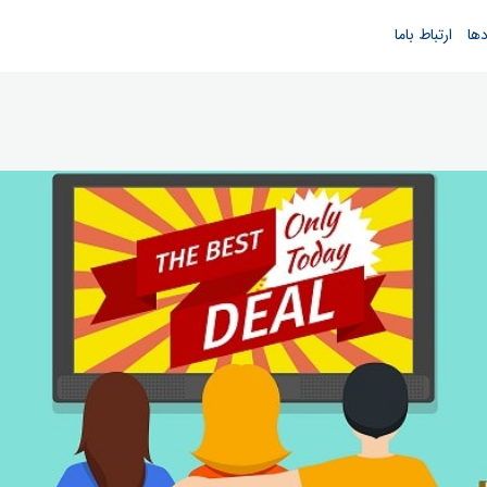
دها
ارتباط باما