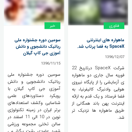
فناوری
خبر
ماهواره های اینترنتی
سومین دوره جشنواره ملی
SpaceX به فضا پرتاب شد.
رباتیک دانشجوی و دانش
آموزی جی کاپ گیلان
1396/12/07
1396/11/15
شرکت SpaceX درتاریخ 22
سومین دوره جشنواره ملی
فوریه سال جاری دو ماهواره
رباتیک دانشجویی و دانش
ی آزمایشی را از پایگاه نیروی
آموزی جی کاپ گیلان با
هوایی وادنبرگ کالیفرنیا، به
رویکرد دستاوردهای علمی
فضا فرستاد و یک قدم به ارائه
شناسایی وکشف استعدادهای
اینترنت پهن باند همگانی از
برتر ایران در زمینه تکنولوژی
طریق ماهواره ها نزدیک تر
نوین در 10 الی 11 اسفند در
شد.
سالن تختی مجموعه ورزشی
شهید عضدی رشت برگزار می