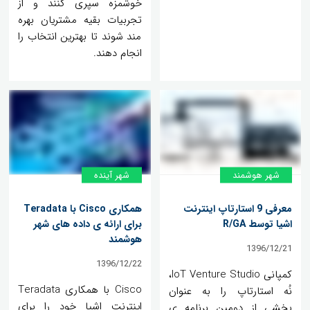
خوشمزه سپری کنند و از
تجربیات بقیه مشتریان بهره
مند شوند تا بهترین انتخاب را
انجام دهند.
شهر هوشمند
شهر آینده
معرفی 9 استارتاپ اینترنت
همکاری Cisco با Teradata
اشیا توسط R/GA
برای ارائه ی داده های شهر
هوشمند
1396/12/21
1396/12/22
کمپانی IoT Venture Studio،
Cisco با همکاری Teradata
نُه استارتاپ را به عنوان
اینترنت اشیا خود را برای
بخشی از دومین برنامه ی