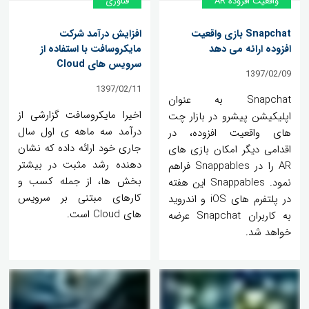
واقعیت افزوده AR
فناوری
Snapchat بازی واقعیت
افزایش درآمد شرکت
افزوده ارائه می دهد
مایکروسافت با استفاده از
سرویس های Cloud
1397/02/09
1397/02/11
Snapchat به عنوان
اخیرا مایکروسافت گزارشی از
اپلیکیشن پیشرو در بازار چت
درآمد سه ماهه ی اول سال
های واقعیت افزوده، در
جاری خود ارائه داده که نشان
اقدامی دیگر امکان بازی های
دهنده رشد مثبت در بیشتر
AR را در Snappables فراهم
بخش ها، از جمله کسب و
نمود. Snappables این هفته
کارهای مبتنی بر سرویس
در پلتفرم های iOS و اندروید
های Cloud است.
به کاربران Snapchat عرضه
خواهد شد.