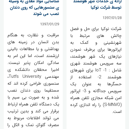
ارائه ی خدمات شهر هوشمند
شناسایی مواد مغذی به وسیله
توسط شرکت نوکیا
ی سنسورهایی که روی دندان
نصب می شوند
1397/01/28
1397/01/29
شرکت نوکیا برای حل و فصل
مراقبت و نظارت به هنگام
چالش های مرتبط با
بدن انسان در زمینه های
شهرنشینی و کمک به
بهداشتی و یا مطالعات بالینی
اپراتورها برای برطرف نمودن
ارزشمند است، اما این امر به
نیازهای یک شهر هوشمند،
سادگی امکان پذیر نیست.
سه سرویس هوشمند شهری
اخیرا محققان دانشکده ی
شامل : 1- IoT برای شهرهای
مهندسی Tutfs University،
هوشمند 2- استفاده از
سنسوری طراحی کرده اند که
حسگرها به عنوان یک
مستقیما روی دندان نصب
سرویس جداگانه و 3- اپراتور
شده و به صورت بی سیم با
امن شبکه مجازی تلفن همراه
یک دستگاه تلفن همراه ارتباط
(S-MNVO) را راه اندازی کرده
برقرار می کند و بدین ترتیب
است.
می تواند اطلاعات مربوط به
مصرف گلوکز، نمک و الکل را