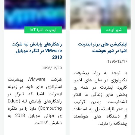
شهر آینده
اینترنت اشیا IoT
اپلیکیشن های برتر اینترنت
راهکارهای رایانش لبه شرکت
اشیا در شهر هوشمند
VMware در کنگره موبایل
2018
1396/12/17
1396/12/19
با توجه به روند پیشرفت
شرکت VMware، پیشرفت
تکنولوژی در سال های اخیر،
استراتژی های خود در زمینه
کاربرد اینترنت در همه ی
اینترنت اشیا که تمرکز بر
بخش های زندگی ما انکار
راهکارهای رایانش لبه (Edge
نشدنیست وبدین ترتیب
Computing) دارد را در کنگره
بیشتر افراد تمایل به استفاده
ی جهانی موبایل 2018 به
از دستگاه های هوشمند
نمایش گذاشت.
چندگانه را دارند.