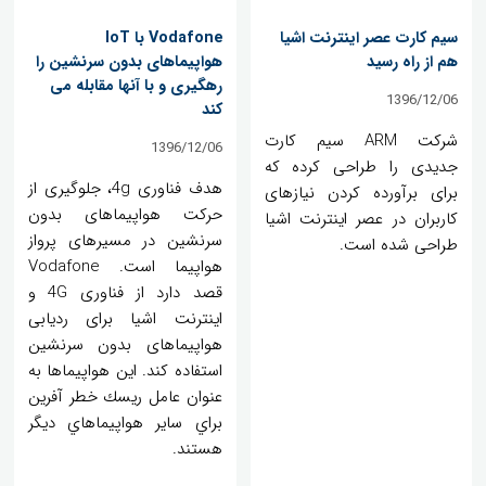
سیم کارت عصر اینترنت اشیا
Vodafone با IoT
هم از راه رسید
هواپیماهای بدون سرنشین را
رهگیری و با آنها مقابله می
1396/12/06
کند
شرکت ARM سیم کارت
1396/12/06
جدیدی را طراحی کرده که
هدف فناوری 4g، جلوگیری از
برای برآورده کردن نیازهای
حرکت هواپیماهای بدون
کاربران در عصر اینترنت اشیا
سرنشین در مسیرهای پرواز
طراحی شده است.
هواپیما است. Vodafone
قصد دارد از فناوری 4G و
اینترنت اشیا برای ردیابی
هواپیماهای بدون سرنشین
استفاده کند. اين هواپيماها به
عنوان عامل ريسك خطر آفرين
براي ساير هواپيماهاي ديگر
هستند.