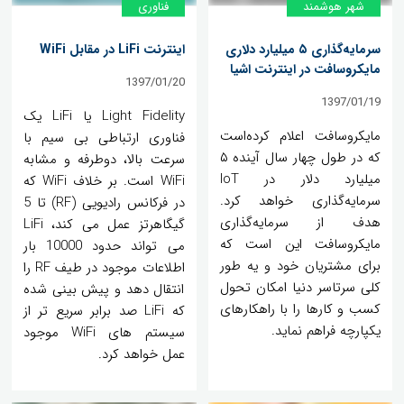
شهر هوشمند
فناوری
سرمایه‌گذاری ۵ میلیارد دلاری
اینترنت LiFi در مقابل WiFi
مایکروسافت در اینترنت اشیا
1397/01/20
1397/01/19
Light Fidelity یا LiFi یک
مایکروسافت اعلام کرده‌است
فناوری ارتباطی بی سیم با
که در طول چهار سال آینده ۵
سرعت بالا، دوطرفه و مشابه
میلیارد دلار در IoT
WiFi است. بر خلاف WiFi که
سرمایه‌گذاری خواهد کرد.
در فرکانس رادیویی (RF) تا 5
هدف از سرمایه‌گذاری
گیگاهرتز عمل می کند، LiFi
مایکروسافت این است که
می تواند حدود 10000 بار
برای مشتریان خود و یه طور
اطلاعات موجود در طیف RF را
کلی سرتاسر دنیا امکان تحول
انتقال دهد و پیش بینی شده
کسب و کارها را با راهکارهای
که LiFi صد برابر سریع تر از
یکپارچه فراهم نماید.
سیستم های WiFi موجود
عمل خواهد کرد.