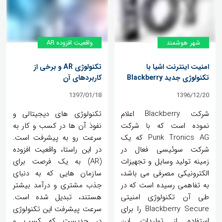
شهر هوشمند
واقعیت افزوده AR
امنیت اینترنت اشیا با
تکنولوژی AR و برخی از
تکنولوژی جدید Blackberry
کاربردهای آن
1397/01/18
1396/12/20
شرکت Blackberry اعلام
تکنولوژی های دیجیتالی و
نموده است که با شرکت
نفوذ آن ها در کسب و کار به
Punk Tronics AG که یک
سرعت رو به پیشرفت است.
شرکت سوئیسی فعال در
در این راستا، واقعیت افزوده
زمینه تولید وسایل و تجهیزات
(AR) به یک فرصت برای
الکترونیکی مصرفی می باشد،
سازمان هایی که به دنبای
به تفاهمی رسیده است که در
جذب مشتری و درآمد بیشتر
طی آن تکنولوژی امنیتی
هستند، تبدیل شده است.
Blackberry Secure را برای
سرعت پیشرفت این تکنولوژی
استفاده از تولیدات این
در حدیست که کسب و