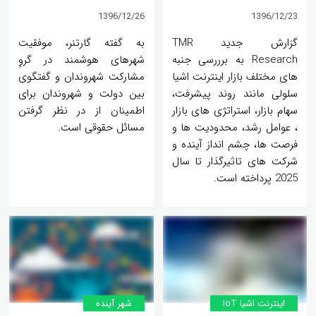
1396/12/26
1396/12/23
گزارش جدید TMR
به گفته گارتنر، موفقیت
Research به برررسی جنبه
شهرهای هوشمند در گروِ
های مختلف بازار اینترنت اشیا
مشارکت شهروندان و گفتگوی
سلولی مانند روند پیشرفت،
بین دولت و شهروندان برای
سهام بازار، استراتژی های بازار
اطمینان از در نظر گرفتن
، عوامل رشد، محدودیت ها و
مسائل حقوقی است.
فرصت ها، چشم انداز آینده و
شرکت های تاثیرگذار تا سال
2025 پرداخته است.
اینترنت اشیا IoT
شهر آینده