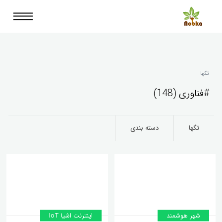
تگها
#فناوری (148)
تگها
دسته بندی
شهر هوشمند
اینترنت اشیا IoT