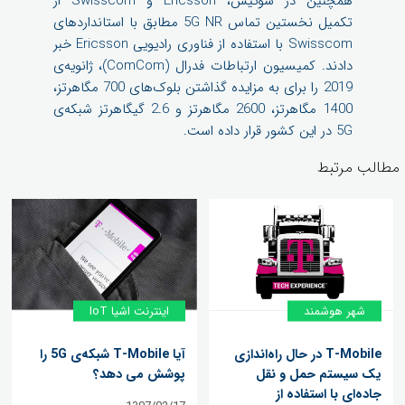
همچنین در سوئیس، Ericsson و Swisscom از
تکمیل نخستین تماس 5G NR مطابق با استانداردهای
Swisscom با استفاده از فناوری رادیویی Ericsson خبر
دادند. کمیسیون ارتباطات فدرال (ComCom)، ژانویه‌ی
2019 را برای به مزایده گذاشتن بلوک‌های 700 مگاهرتز،
1400 مگاهرتز، 2600 مگاهرتز و 2.6 گیگاهرتز شبکه‌ی
5G در این کشور قرار داده است.
مطالب مرتبط
شهر هوشمند
اینترنت اشیا IoT
T-Mobile در حال راه‌اندازی
آیا T-Mobile شبکه‌ی 5G را
یک سیستم حمل و نقل
پوشش می دهد؟
جاده‌ای با استفاده از