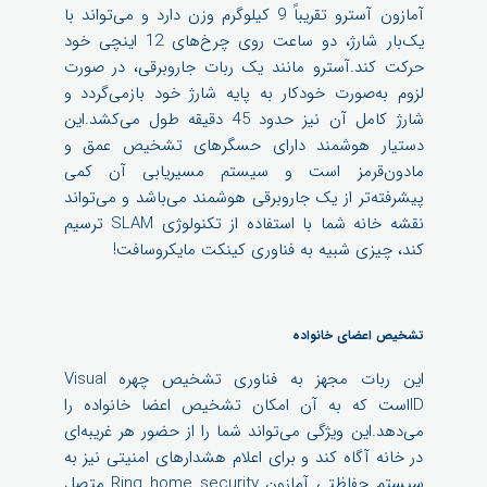
آمازون آسترو تقریباً 9 کیلوگرم وزن دارد و می‌تواند با
یک‌بار شارژ، دو ساعت روی چرخ‌های 12 اینچی خود
حرکت کند.آسترو مانند یک ربات جاروبرقی، در صورت
لزوم به‌صورت خودکار به پایه شارژ خود بازمی‌گردد و
شارژ کامل آن نیز حدود 45 دقیقه طول می‌کشد.این
دستیار هوشمند دارای حسگرهای تشخیص عمق و
مادون‌قرمز است و سیستم مسیریابی آن کمی
پیشرفته‌تر از یک جاروبرقی هوشمند می‌باشد و می‌تواند
نقشه خانه شما با استفاده از تکنولوژی SLAM ترسیم
کند، چیزی شبیه به فناوری کینکت مایکروسافت!
تشخیص اعضای خانواده
این ربات مجهز به فناوری تشخیص چهره Visual
IDاست که به آن امکان تشخیص اعضا خانواده را
می‌دهد.این ویژگی می‌تواند شما را از حضور هر غریبه‌ای
در خانه آگاه کند و برای اعلام هشدارهای امنیتی نیز به
سیستم حفاظتی آمازون Ring home security متصل