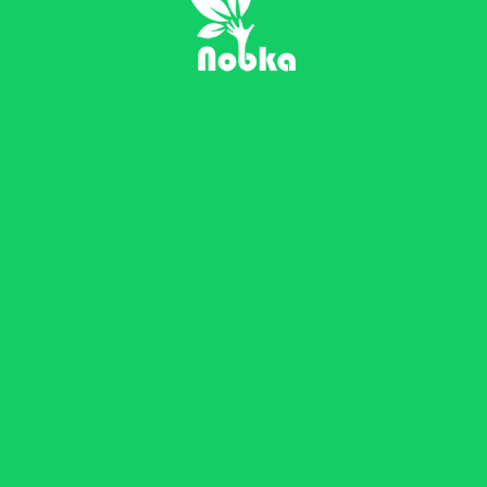
نُبکا , شهر هوشمند، خانه هوشمند، زندگی
هوشمند
هلدینگ نبکا متشکل از مجموعه شرکت‌های متخصص در
حوزه نرم‌افزار و سخت‌افزار، ارائه دهنده راهکارهای خانه
هوشمند و شهر هوشمند می باشد.
شتابدهی ایده شما
راه های ارتباطی
تهران, خیابان دکتر شریعتی, خیابان هویزه شرقی, پلاک 14, واحد 1
info[AT]nobka[DOT]ir