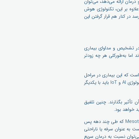
 و درمان ارائه می‌دهد، می‌توان
 علاوه بر این، تکنولوژی هوش
د در کنار هم قرار گرفتن این
 در تشخیص و مداوای بیماری
 اما به‌طورکلی هر چه زودتر
است که این بیماری در مراحل
اولیه تشخیص داده نشود. اما نکته‌ی جالب توجه این است که برای موفقیت در تشخیص به موقع دو تکنولوژی AI و IoT باید با یکدیگر
تأثیر بگذارند. چنین تلفیق
د خواهد بود.
برای سرطان‌هایی مانند mesothelioma، تشخیص علائم در اسرع وقت ضروری است. تشخیص Mesothelioma که طی چند دهه پس
ست به عنوان سرفه یا ناراحتی
 شده از بیمار می‌توان نسبت به درمان سریع