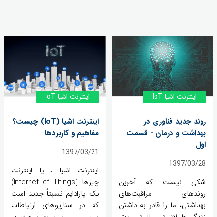
اینترنت اشیا IoT
اینترنت اشیا IoT
روند جدید فناوری در
اینترنت اشیا (IoT) چیست؟
بهداشت و درمان - قسمت
مفاهیم و کاربردها
اول
1397/03/21
1397/03/28
اینترنت اشیا ، یا اینترنت
شکی نیست که آخرین
چیزها (Internet of Things)
روندهای مراقبت‌های
یک پارادایم نسبتاً جدید است
بهداشتی، ما را قادر به داشتن
که در سناریوهای ارتباطات
زندگی طولانی‌تر، سالم‌تر و بهتر
بی‌سیم و مدرن به سرعت در