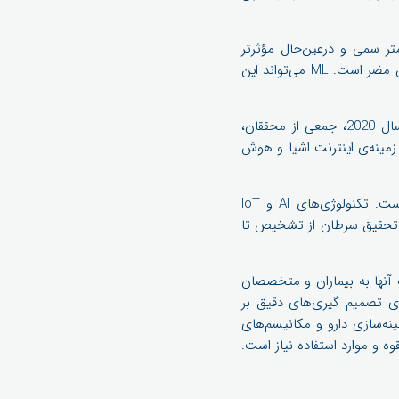
تند تا درمان‌های سرطانی کمتر سمی و درعین‌حال مؤثرتر
باشند. همانطور که می‌دانیم، درمان‌های شیمی درمانی، عوارض جانبی خود را دارد که برای سلامت بیماران مضر است. ML می‌تواند این
در این راستا موسسه ملی سرطان، Cancer Moonshot، برای تسریع در زمینه‌ی تحقیقات سرطان تا سال 2020، جمعی از محققان،
 زمینه‌ی اینترنت اشیا و هوش
در اختیار قرار دادن منابع مورد نیاز برای توسعه مراقبت‌های سرطان به متخصصان در قرن 21 مهم است. تکنولوژی‌های AI و IoT
ای تحقیق سرطان از تشخیص تا
آنها به بیماران و متخصصان
رهای بیشتری را برای تصمیم گیری‌های دقیق بر
م‌های بهینه‌سازی دارو و مکانیسم‌های
ه و موارد استفاده نیاز است.