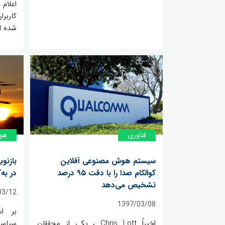
اعلام 
کاربر
شده ا
فناوری
هوش
سیستم هوش مصنوعی آفلاین
بازنو
کوالکام صدا را با دقت ۹۵ درصد
در به
تشخیص می‌دهد
03/12
1397/03/08
بر اس
اخیراً Chris Lott ، یکی از محققان
سیاست