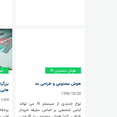
هوش مصنوعی AI
شه
هوش مصنوعی و طراحی مد
بزرگر
هایی ک
1396/10/20
11/04
نوع جدیدی از سیستم AI می تواند
لباس شخصی بر اساس سلیقه خریدار
برخلا
طراحی کند! هوش مصنوعی یا AI حتی
اخیر 