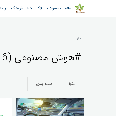
خانه
محصولات
بلاگ
اخبار
فروشگاه
رویدا
تگها
#هوش مصنوعی (116)
تگها
دسته بندی