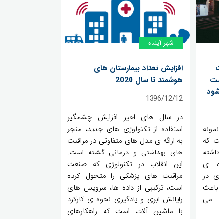
شهر آینده
ت
افزایش تعداد بیمارستان های
صت
هوشمند تا سال 2020
شود
1396/12/12
در سال های اخیر افزایش چشمگیر
 نمونه
استفاده از تکنولوژی های جدید، منجر
ت که
به ارائه ی مدل های متفاوتی در مراقبت
اشته
های بهداشتی و درمانی گشته است.
ه ی
این انقلاب در تکنولوژی که صنعت
ی در
مراقبت های پزشکی را متحول کرده
باعث
است، ترکیبی از داده ها، سرویس های
 می
رایانش ابری و یادگیری نحوه ی کارکرد
با ماشین آلات است که راهکارهای