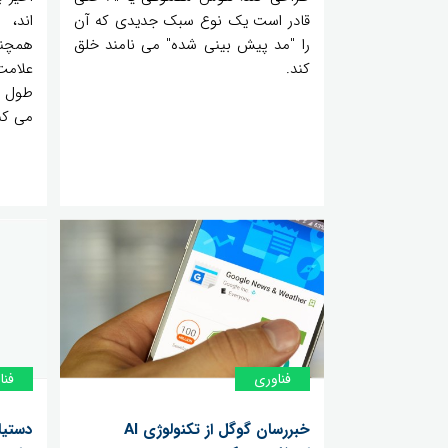
قادر است یک نوع سبک جدیدی که آن
اند، 
را "مد پیش بینی شده" می نامند خلق
همچنا
کند.
علامت
طول س
می کن
فناوری
فنا
خبررسان گوگل از تکنولوژی AI
دستیا