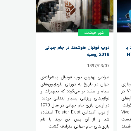
شهر هوشمند
با
توپ‌ فوتبال هوشمند در جام جهانی
HTC V
2018 روسیه
1397/03/07
طراحی بهترین توپ فوتبال پیشرفته‌ی
ازی
جهان در تاریخ به دوره‌ی تلویزیون‌های
اختصاصی HTC به نام Vive Focus در
سیاه و سفید بر می‌گردد که تجهیزات و
رهای
لوازم‌های ورزشی بسیار ابتدایی بودند.
رفت.
در اولین بازی جام جهانی در سال 1970
چندی پیش در کنفرانس Vive
از توپ آدیداس Telstar Elust استفاده
 هدست
شد و از آن پس این برند با نام
شمند
بازی‌های جام جهانی مترادف گشت.