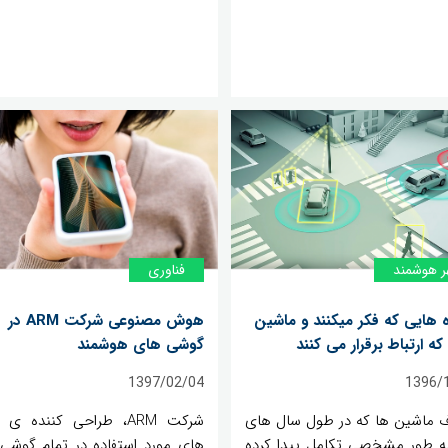
ر هوشمند
فناوری
اه هایی که فکر میکنند و ماشین
هوش مصنوعی شرکت ARM در
ه ارتباط برقرار می کنند
گوشی های هوشمند
1397/02/04
1396/
ف ماشین ها که در طول سال های
شرکت ARM، طراحی کننده ی 
به طور مشخصی تکامل پیدا کرده
های مورد استفاده در تمام گوشی