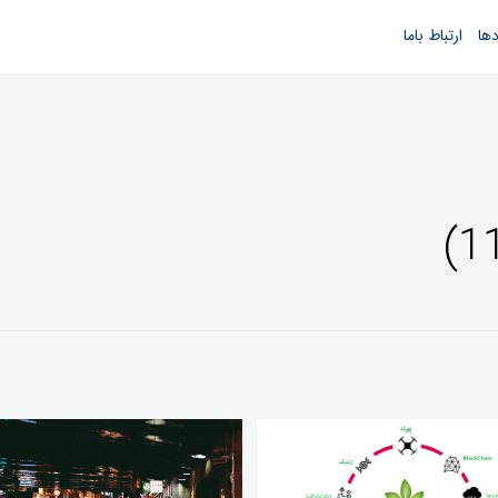
دها
ارتباط باما