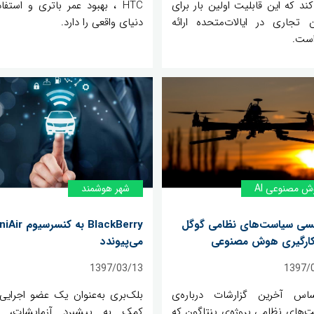
کند که این قابلیت اولین بار برای
HTC ، بهبود عمر باتری و استفا
ان تجاری در ایالات‌متحده ارائه
دنیای واقعی را دارد.
ست.
 مصنوعی AI
شهر هوشمند
یسی سیاست‌های نظامی گوگل
BlackBerry به کنس
‌کارگیری هوش مصنوعی
می‌پیوندد
1397/03/13
1397/
اس آخرین گزارشات درباره‌ی
بلک‌بری به‌عنوان یک عضو اجرایی 
‌های نظامی پروژه‌ی پنتاگون که
کمک به پیشبرد آزمایشات، ص