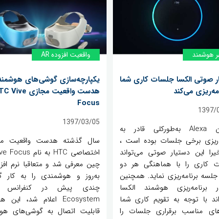
ر هوشمند
واقعیت افزوده AR
ر صوتی الکسا جلسات کاری شما
یکپارچه‌سازی گوشی‌های هوشمند 
امه‌ریزی می‌کند
هدست واقعیت مجازی ive
Focus
1397/
1397/03/05
تاکنون Alexa به‌طورکلی قادر به
ه‌ریزی برخی جلسات بوده است ،
سال گذشته هدست واقعیت مج
خیرا این دستیار صوتی می‌تواند
 کاری را با هماهنگی هر دو
چین معرفی شد و متعاقبا نرم افزا
لسه برنامه‌ریزی نماید. همچنین
به‌روز و هوشمندی را به کار گ
ر برنامه‌ریزی هوشمند الکسا
اند با توجه به تقویم کاری شما
Ecosystem اعلام شد، این
های مناسب برقراری جلسات را
قابلیت اتصال به گوشی‌های هو