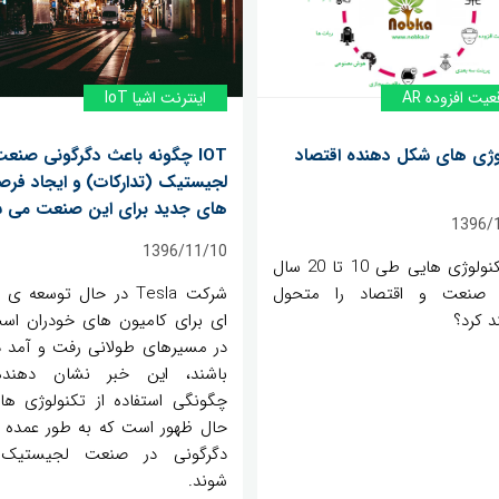
عیت افزوده AR
اینترنت اشیا IoT
وژی های شکل دهنده اقتصاد
IOT چگونه باعث دگرگونی صنع
لجیستیک (تدارکات) و ایجاد فر
های جدید برای این صنعت می 
1396/
1396/11/10
چه تکنولوژی هایی طی 10 تا 20 سال
ه صنعت و اقتصاد را متحول
شرکت Tesla در حال توسعه ی
د کرد؟
ای برای کامیون های خودران اس
در مسیرهای طولانی رفت و آمد د
باشند، این خبر نشان دهند
چگونگی استفاده از تکنولوژی ها
حال ظهور است که به طور عمده 
دگرگونی در صنعت لجیستیک
شوند.