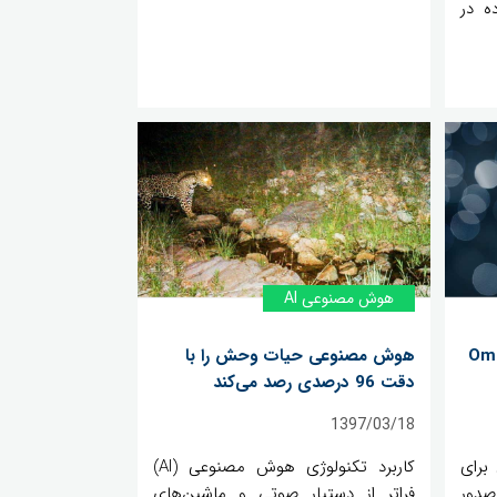
ده در
هوش مصنوعی AI
رسیوم OmniAir
هوش مصنوعی حیات وحش را با
دقت 96 درصدی رصد می‌کند
1397/03/18
برای
کاربرد تکنولوژی هوش مصنوعی (AI)
دور
فراتر از دستیار صوتی و ماشین‌های