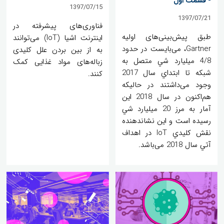
- قسمت اول
1397/07/15
1397/07/21
فناوری‌های پیشرفته در
طبق پیش‌بینی‌های اوليه
اینترنت اشیا (IoT) می‌توانند
Gartner، می‌بایست در حدود
به از بین بردن علل کلیدی
4/8 ميليارد شي متصل به
زباله‌های مواد غذایی کمک
شبكه تا ابتداي سال 2017
کنند.
وجود می‌داشتند در حاليكه
هم‌اكنون در سال 2018 اين
آمار به مرز 20 ميليارد شي
رسيده است و اين نشاندهنده
نقش كليدي IoT در اهداف
آتي سال 2018 می‌باشد.