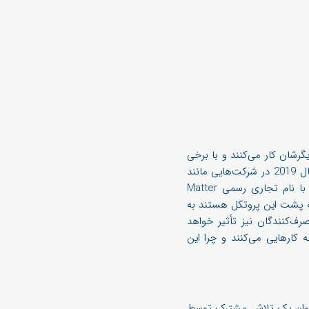
گرشان کار می‌کنند و با برخی
نه، پس بهتر است با Matter (جدیدترین استاندارد ارتباطی بی سیم) آشنا شوید. این استاندارد البته از سال 2019 در شرکت‌هایی مانند
اپل، گوگل، آمازون، سامسونگ و Zigbee Alliance و با نام "پروژه CHIP" شناخته می‌شد، ولی اکنون با نام تجاری رسمی Matter
 بزرگی که پشت این پروتکل هستند به
ه این ناگزیر روی مصرف‌کنندگان نیز تأثیر خواهد
رکت‌ها در ارتباط با آن چه کارهایی می‌کنند و چرا این
مند است که به عنوان یک تلاش مشترک توسط