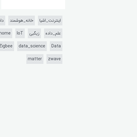
اینترنت_اشیا
خانه_هوشمند
داد
علم_داده
زیگبی
IoT
thome
Zigbee
data_science
Data
matter
zwave