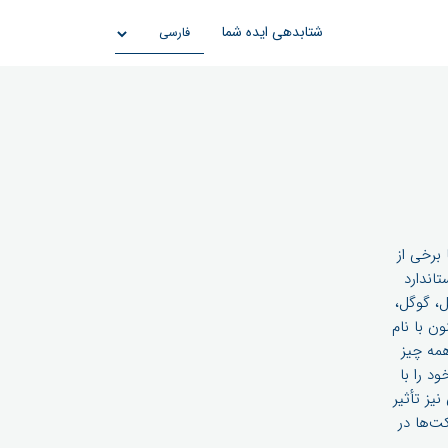
شتابدهی ایده شما
 برخی از
با Matter (جدیدترین استاندارد
کت‌هایی مانند اپل، گوگل،
می‌شد، ولی اکنون با نام
ولی حالا همه چیز
 را با
ان نیز تأثیر
هیم داد: Matter چیست، شرکت‌ها در