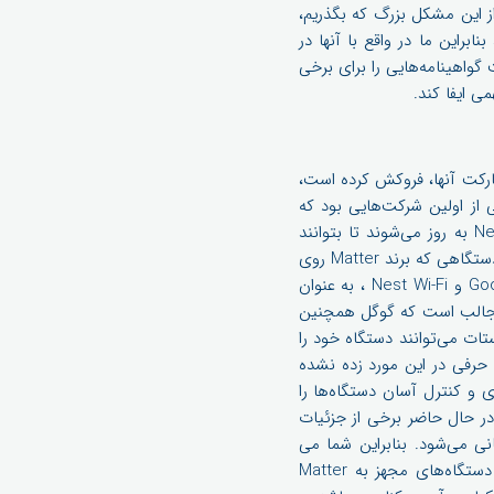
‌داری را به من نشان دهید که می‌تواند از IP استفاده کند. از این مشکل بزرگ که بگذریم،
Zi هم باید پروتکل‌های ارتباطی‌اش را به CHIP توسعه دهد، بنابراین ما در واقع با آنها در
ست که قرار است گواهینامه‌هایی را برای برخی
مشارکت آنها، فروکش کرده است،
از اولین شرکت‌هایی بود که
جزئیات این کار را اعلام کرد. در یک پست وبلاگی، این شرکت گفت که همه نمایشگرها و بلندگوهای Nest به روز می‌شوند تا بتوانند
دستگاه‌های تأیید شده Matter را کنترل کنند. این بدان معناست که دستیار هوشمند گوگل قادر است هر دستگاهی که برند Matter روی
آن قرار دارد را کنترل نماید. دستگاه‌های جدیدتر که از Thread پشتیبانی می‌کنند، مانند Google Nest Hub و Nest Wi-Fi ، به عنوان
گاه‌های Matter در خانه آسان‌تر می‌شود. جالب است که گوگل همچنین
بان این ترموستات می‌توانند دستگاه خود را
ند متفاوت نیز کنترل کنند). اگرچه در مورد ترموستات های قدیمی‌تر Nest هیچ حرفی در این مورد زده نشده
احتمالا امکان راه‌اندازی و کنترل آسان دستگاه‌ها را
را به کمک برنامه Google Home ارائه می‌کند. اپل در حال حاضر برخی از جزئیات
بر اساس آن در iOS 15 از این سیستم پشتیبانی می‌شود. بنابراین شما می
توانید با استفاده از برنامه Home برای مدیریت دستگاه های Matter خود استفاده کنید. پشتیبانی از دستگاه‌های مجهز به Matter