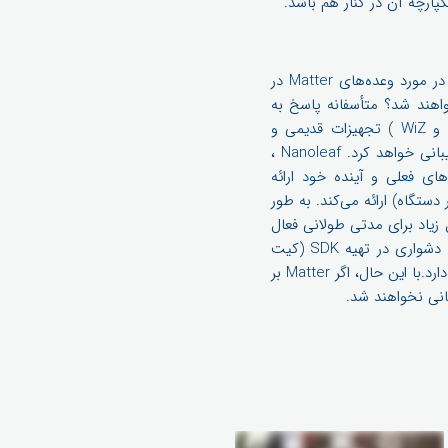
در واقع سوال بسیار مهم این است که ظهور Matter برای شما و خانه هوشمند شما به چه معناست. ما در مورد وعده‌های Matter در
اهند شد؟ متأسفانه پاسخ به
این سوال مورد به مورد متفاوت است. به عنوان مثال، Signify (شرکت پشتیبانی کننده Philips Hue و WiZ ) تجهیزات قدیمی و
جدید Hue را برای کار با Matter به‌روز می‌کند، در حالی که فقط دستگاه‌های آینده WiZ از Matter پشتیبانی خواهد کرد. Nanoleaf ،
م کرده است که پشتیبانی از Matter را برای دستگاه‌های فعلی و آینده خود ارائه
ستگاه) ارائه می‌کند. به طور
افت نکند، هنوز به احتمال زیاد برای مدتی طولانی فعال
خواهد بود. با توجه به اینکه عرضه Matter در حال حاضر تا سال 2022 به تعویق افتاده است و به‌دلیل دشواری در تهیه SDK (کیت
توسعه نرم افزار) و فرآیند صدور گواهینامه، این مسئله در تئوری به دستگاه‌های موجود زمان بیشتری لازم دارد.با این حال، اگر Matter بر
انی نخواهند شد.