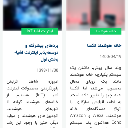
خانه‌ هوشمند
اینترنت اشیا IoT
خانه هوشمند الکسا
بردهای پیشرفته و
توسعه‌پذیر اینترنت اشیا-
1400/04/19
بخش اول
چند سال پیش، داشتن یک
1398/11/30
سیستم یکپارچه خانه هوشمند
مانند یک رویای محال
امروزه شاهد افزایش
محسوب می‌شد، اما الکسا
باورنکردنی محصولات اینترنت
همه چیز را تغییر داده است.
اشیا (IoT) هستیم. از
به لطف افزایش سازگاری با
خانه‌های هوشمند گرفته تا
انواع دستگاه‌های خانه
شهرهای هوشمند،
هوشمند، Alexa و Amazon
اتومبیل‌های هوشمند و موارد
Echo هم‌اکنون یک سیستم
دیگر. حتی با وجود این رشد