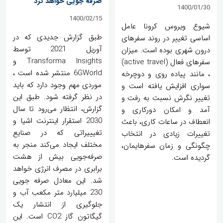
صرفه جویی خواهد کرد
1400/01/30
1400/02/15
شیوع ویروس کرونا عامل
طبق گزارش جدیدی که در
اساسی تغییر در روند سفرهای
آوریل 2021 توسط
درون شهری بوده است. میزان
Transforma Insights و
سفرهای فعال (active travel)
6GWorld منتشر شده است ،
، مانند پیاده روی و دوچرخه
موردی مهم وجود دارد که باید
سواری افزایش یافته است و
در نظر گرفته شود. طبق این
تغییر نگرش نسبت به رفت و
گزارش، انتظار می‌رود تا سال
آمد و امکان دورکاری و
2030 استقرار اینترنت اشیا و
انعطاف در ساعات کاری، باعث
تغیییراتی که در صنایع
تغییرات زیادی در انتخاب
مختلف ایجاد می‌کند منجر به
چگونگی و زمان سفرهایمان،
صرفه‌جویی بیش از هشت
گردیده است.
برابری در مصرف انرژی خواهد
شد. این معادل صرفه جویی
230 میلیارد متر مکعب آب و
جلوگیری از انتشار یک
گیگاتون گاز CO2 است. این