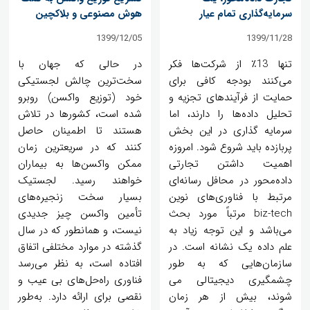
سرمایه‌گذاری تمام عیار
هوش مصنوعی و بلاکچین
1399/12/05
1399/11/28
تنها 13٪ از شرکت‌ها فکر
در حالی که جهان با
می‌کنند بودجه کافی برای
سخت‌ترین چالش لجستیکی
حمایت از فرآیندهای تجزیه و
خود (توزیع واکسن) روبرو
تحلیل داده‌ها را دارند، اما
شده است، کشورها در تلاش
سرمایه گذاری در این بخش
هستند تا اطمینان حاصل
پربازده باید شروع شود. امروزه
کنند که در سریعترین زمان
اهمیت داشتن تجارتی
ممکن واکسن‌ها به بیماران
داده‌محور در محافل رسانه‌ای
خواهند رسید. لجستیک
مرتبط با فناوری‌های نوین
بسیار سخت زنجیره‌های
biz-tech مرتباً مورد بحث
تأمین واکسن چیز جدیدی
می‌باشد و این توجه زیاد به
نیست، و همانطور که در سال
علم داده یک نشانه است. در
گذشته در موارد مختلفی اتفاق
سازمان‌هایی که به طور
افتاده است، به نظر می‌رسد
چشمگیری دیجیتالی می
فناوری راه‌حل‌های بی عیب و
شوند، بیش از هر زمان
نقصی برای ارائه دارد. به‌طور