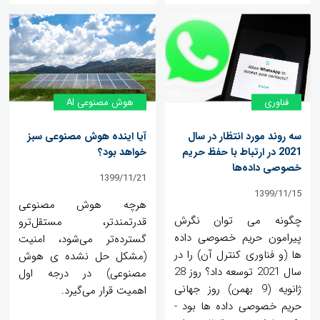
فناوری
هوش مصنوعی AI
سه روند مورد انتظار در سال
آیا اینده هوش مصنوعی سبز
2021 در ارتباط با حفظ حریم
خواهد بود؟
خصوصی داده‌ها
1399/11/21
1399/11/15
هرچه هوش مصنوعی
چگونه می توان نگرش
قدرتمندتر، مستقل‌ترو
پیرامون حریم خصوصی داده
گسترده‌تر می‌شود، امنیت
ها (و فناوری کنترل آن) را در
(مشکل حل نشده ی هوش
سال 2021 توسعه داد؟ روز 28
مصنوعی) در درجه اول
ژانویه (9 بهمن) روز جهانی
اهمیت قرار می‌گیرد.
حریم خصوصی داده ها بود -