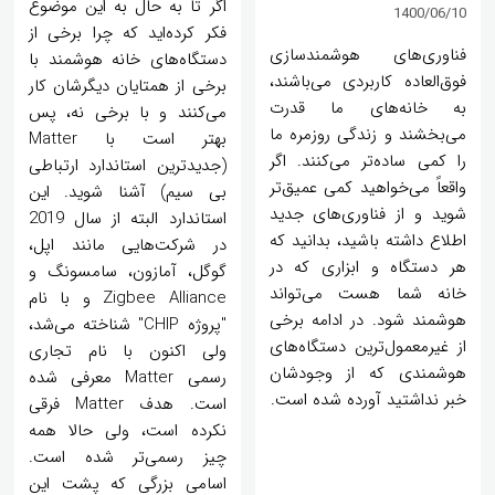
اگر تا به حال به این موضوع
1400/06/10
فکر کرده‌اید که چرا برخی از
فناوری‌های هوشمندسازی
دستگاه‌های خانه هوشمند با
فوق‌العاده کاربردی می‌باشند،
برخی از همتایان دیگرشان کار
به خانه‌های ما قدرت
می‌کنند و با برخی نه، پس
می‌بخشند و زندگی روزمره ما
بهتر است با Matter
را کمی ساده‌تر می‌کنند. اگر
(جدیدترین استاندارد ارتباطی
واقعاً می‌خواهید کمی عمیق‌تر
بی سیم) آشنا شوید. این
شوید و از فناوری‌های جدید
استاندارد البته از سال 2019
اطلاع داشته باشید، بدانید که
در شرکت‌هایی مانند اپل،
هر دستگاه و ابزاری که در
گوگل، آمازون، سامسونگ و
خانه شما هست می‌تواند
Zigbee Alliance و با نام
هوشمند شود. در ادامه برخی
"پروژه CHIP" شناخته می‌شد،
از غیرمعمول‌ترین دستگاه‌های
ولی اکنون با نام تجاری
هوشمندی که از وجودشان
رسمی Matter معرفی شده
خبر نداشتید آورده شده است.
است. هدف Matter فرقی
نکرده است، ولی حالا همه
چیز رسمی‌تر شده است.
اسامی بزرگی که پشت این