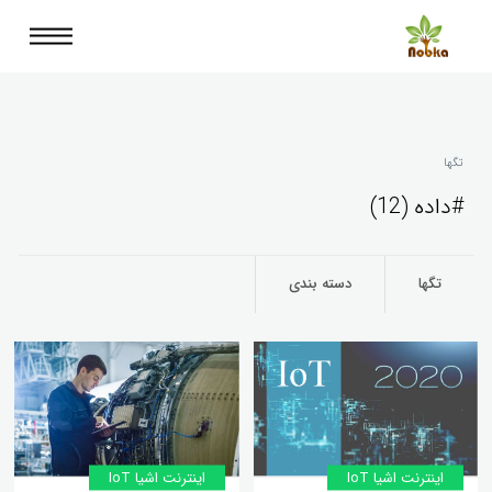
تگها
#داده (12)
تگها
دسته بندی
اینترنت اشیا IoT
اینترنت اشیا IoT