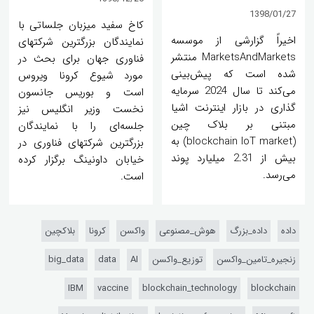
1398/01/27
کاخ سفید میزبان جلساتی با
اخیراً گزارشی از موسسه
نمایندگان بزرگترین شرکتهای
MarketsAndMarkets منتشر
فناوری جهان برای بحث در
شده است که پیش‌بینی
مورد شیوع کرونا ویروس
می‌کند تا سال 2024 سرمایه
است و بوریس جانسون
گذاری در بازار اینترنت اشیا
نخست وزیر انگلیس نیز
مبتنی بر بلاک چین
جلسه‌ای را با نمایندگان
(blockchain IoT market) به
بزرگترین شرکتهای فناوری در
بیش از 2.31 میلیارد پوند
خیابان داونینگ برگزار کرده
می‌رسد.
است.
داده
داده_بزرگ
هوش_مصنوعی
واکسن
کرونا
بلاکچین
زنجیره_تامین_واکسن
توزیع_واکسن
AI
data
big_data
IBM
vaccine
blockchain_technology
blockchain