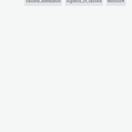
Vaccine_distribution
logistics_of_vaccine
Microsoft