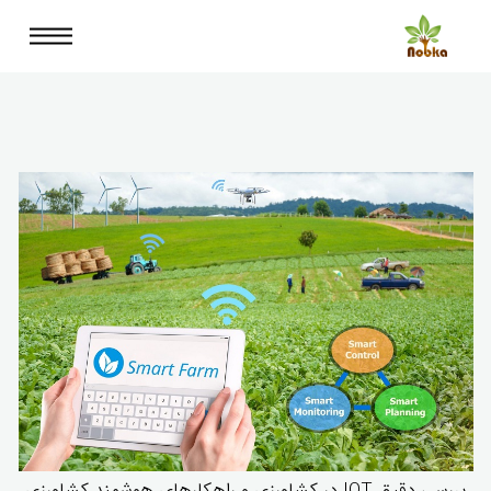
بررسی دقیق IOT در کشاورزی و راهکارهای هوشمند کشاورزی