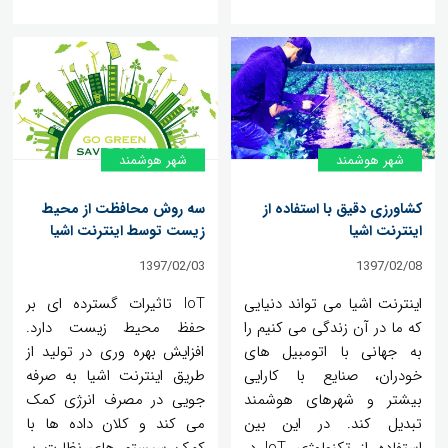
شهر هوشمند
شهر هوشمند
کشاورزی دقیق با استفاده از
سه روش محافظت از محیط
اینترنت اشیا
زیست توسط اینترنت اشیا
1397/02/03
1397/02/08
اینترنت اشیا می تواند دنیایی
IoT تاثیرات گسترده ای بر
که ما در آن زندگی می کنیم را
حفظ محیط زیست دارد.
به جهانی با اتومبیل های
افزایش بهره وری در تولید از
خودران، صنایع با کارایی
طریق اینترنت اشیا به صرفه
بیشتر و شهرهای هوشمند
جویی در مصرف انرژی کمک
تبدیل کند. در این بین
می کند و کلان داده ها با
استفاده از تکنولوژی IoT در
کمک سیستم های نظارت بر