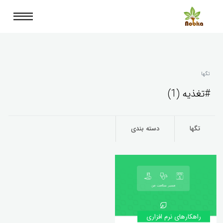
تگها
#تغذیه (1)
تگها
دسته بندی
راهکارهای نرم افزاری