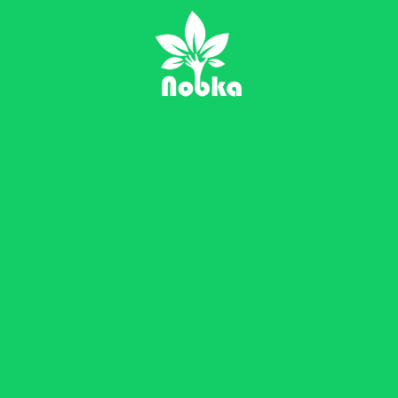
راه های ارتباطی
ی
تهران, خیابان دکتر شری
شرقی, پلاک 14, واحد 1
ص در
fo[AT]nobka[DOT]ir
 خانه
تلفن:
‎021-88760210
فکس:
021-88172397