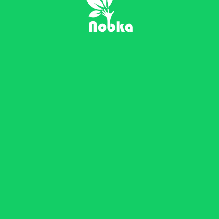
نُبکا , شهر هوشمند، خانه هوشمند، زندگی
هوشمند
هلدینگ نبکا متشکل از مجموعه شرکت‌های متخصص در
حوزه نرم‌افزار و سخت‌افزار، ارائه دهنده راهکارهای خانه
هوشمند و شهر هوشمند می باشد.
شتابدهی ایده شما
راه های ارتباطی
تهران, خیابان دکتر شریعتی, خیابان هویزه شرقی, پلاک 14, واحد 1
info[AT]nobka[DOT]ir