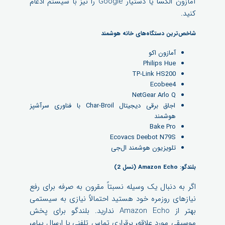
آمازون الکسا یا دستیار Google را نیز با سیستم ادغام
کنید.
شاخص‌ترین دستگاه‌های خانه هوشمند
آمازون اکو
Philips Hue
TP-Link HS200
Ecobee4
NetGear Arlo Q
اجاق برقی دیجیتال Char-Broil با فناوری سرآشپز
هوشمند
Bake Pro
Ecovacs Deebot N79S
تلویزیون هوشمند ال‌جی
بلندگو: Amazon Echo (نسل 2)
اگر به دنبال یک وسیله نسبتاً مقرون به صرفه برای رفع
نیازهای روزمره خود هستید احتمالاً نیازی به سیستمی
بهتر از Amazon Echo ندارید. بلندگو برای پخش
موسیقی مورد علاقه، برقراری تماس تلفنی یا ارسال پیام،