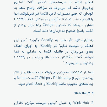
امکان ادغام با سیستم‌های شخص ثالث کمتری
برخوردار باشد اما می‌تواند به سؤالات پاسخ دهد به
گونه‌ای که حتی دستورات کامل الکسا نیز نمی‌توانند آنها
را انجام دهند. تحقیقات آژانس دیجیتالی Dentsu 360i
نشان می‌دهد که دستیار Google پنج برابر بیشتر از
الکسا پاسخ صحیح به فرمان‌ها داده است.
به‌عنوان‌مثال، اگر شما به Spotify بگویید "من این
آهنگ را دوست ندارم" در Spotify، به اجرای آهنگ
بعدی می‌پردازد در حالیکه الکسا به سادگی به شما
خواهد گفت "انگشتان دست بالا و پایین در Spotify
پشتیبانی نمی‌شوند."
دستیار Google همچنین می‌تواند با محصولاتی از اکثر
برندهای مهم از جمله Philips ، Belkin، آگوست، Nest و
برنامه‌های محبوب مانند Spotify و Uber ادغام شود.
3. Wink Hub 2
Wink Hub 2 به عنوان "اولین سیستم مرکزی خانگی