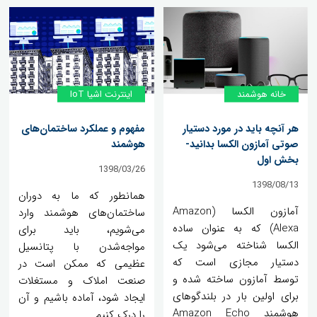
خانه‌ هوشمند
اینترنت اشیا IoT
هر آنچه باید در مورد دستیار
مفهوم و عملکرد ساختمان‌های
صوتی آمازون الکسا بدانید-
هوشمند
بخش اول
1398/03/26
1398/08/13
همانطور که ما به دوران
آمازون الکسا (Amazon
ساختمان‌های هوشمند وارد
Alexa) که به عنوان ساده
می‌شویم، باید برای
الکسا شناخته می‌شود یک
مواجه‌شدن با پتانسیل
دستیار مجازی است که
عظیمی که ممکن است در
توسط آمازون ساخته شده و
صنعت املاک و مستغلات
برای اولین بار در بلندگوهای
ایجاد شود، آماده ‌باشیم و آن
هوشمند Amazon Echo
را درک کنیم.