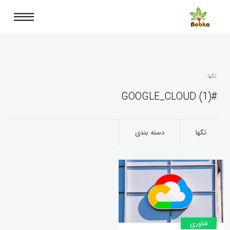
تگها
#GOOGLE_CLOUD (1)
تگها
دسته بندی
فناوری