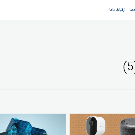
دها
ارتباط باما