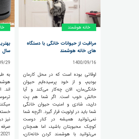
خانه‌ هوشمند
خان
مراقبت از حیوانات خانگی با دستگاه
بهتری
های خانه هوشمند
سال 2021
09/29
1400/09/16
اوقاتی بوده است که در محل کارمان
به طو
بودیم، و از خود پرسیده‌ایم حیوان
هوشمن
خانگی‌مان، الان چه‌کار می‌کند و آیا
اند. 
حالش خوب است. اگر شما هم پِت
ترموس
دارید، شادی و امنیت حیوان خانگی
میکنن
شما باید در اولویت قرار گیرد. اگرچه شما
خسته 
نمی‌توانید همیشه در کنار دوست
نیز د
کوچک محبوبتان باشید، اما همچنان
صرفه 
می‌توانید با هوشمند کردن خانه‌تان،
1