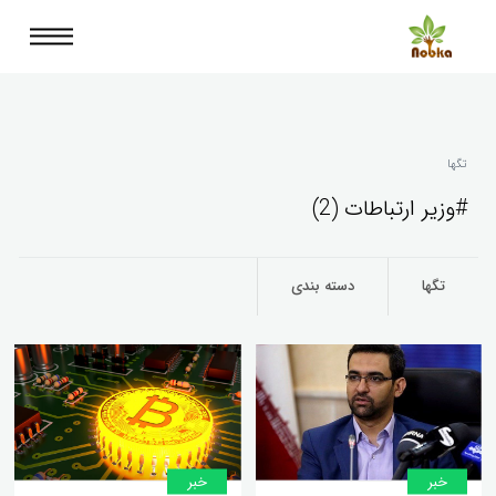
تگها
#وزیر ارتباطات (2)
تگها
دسته بندی
خبر
خبر