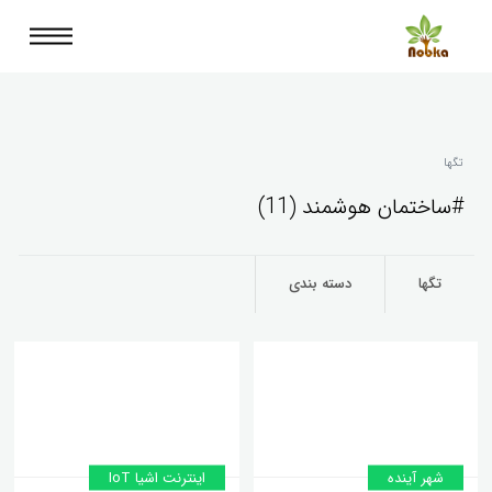
تگها
#ساختمان هوشمند (11)
تگها
دسته بندی
شهر آینده
اینترنت اشیا IoT