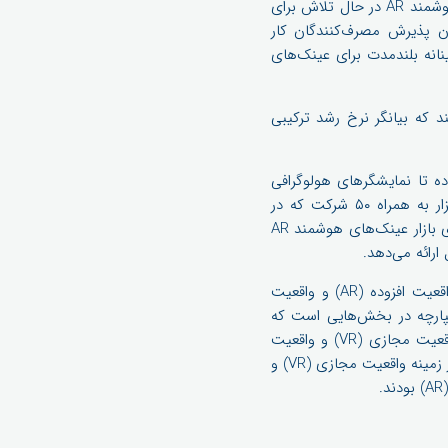
روبه‌رو هستند. گزارش جدیدی که توسط Tractica منتشر شده است نشان می‌دهد که بازار عینک‌های هوشمند AR در حال تلاش برای
 پذیرش مصرف‌کنندگان کار
نانه بلندمدت برای عینک‌های
سال ۲۰۲۵ به میزان ۱۹.۷ میلیون واحد رشد کند که بیانگر نرخ رشد ترکیبی
د واقعیت افزوده ساده تا نمایشگرهای هولوگرافی
واقعیت ترکیبی را پوشش می‌دهد. در این مطالعه بیش از ۲۰ پروفایل از فروشندگان سخت‌افزار و نرم‌افزار به همراه ۵۰ شرکت که در
فهرست طولانی شرکت‌کنندگان در این صنعت هستند، ارائه شده ‌است. این گزارش همچنین پیش‌بینی‌های بازار عینک‌های هوشمند AR
ماه گذشته، گزارشی از ABI منتشر شد و نشان داد که بیش از 80 شرکت جدید به فضای کسب‌وکار واقعیت افزوده (AR) و واقعیت
ی یکپارچه در بخش‌هایی است که
می‌خواهند حضور داشته باشند . در این گزارش 50 شرکت ارائه دهنده خدمات واقعیت افزوده (AR) و واقعیت مجازی (VR) و واقعیت
ترکیبی (MR) مورد بررسی قرار گرفته است که در آن شرکت‌های HTC و Oculus به عنوان بازیگران اصلی در زمینه واقعیت مجازی (VR) و