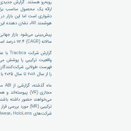
ارائه یک محصول مناسب برا
دشواری است اما این بازار در
هوشمند AR، نشان دهنده این امر است.
سالانه (CAGR) ۱۱۲.۴ درصد است.
را از سال ۲۰۱۸ تا سال ۲۰۲۵ با داده‌های بخش‌بندی شده به صورت منطقه، برنامه فروش و تکنولوژی اتصال ارائه می‌دهد.
مجازی (VR) پیوسته
شرکت‌های Realwear، HoloLens و Vuzix به عنوان بازیگران اصلی عینک‌های هوشمند در واقعیت افزوده (AR) بودند.