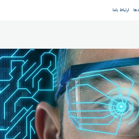
دها
ارتباط باما