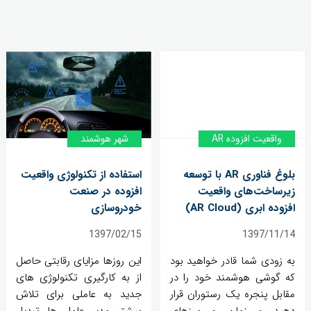
واقعیت افزوده AR
شهر هوشمند
بلوغ فناوری AR با توسعه
استفاده از تکنولوژی واقعیت
زیرساخت‌های واقعیت
افزوده در صنعت
افزوده ابری (AR Cloud)
خودروسازی
1397/02/15
1397/11/14
به زودی شما قادر خواهید بود
این روزها مزایای رقابتی حاصل
که گوشی هوشمند خود را در
از به کارگیری تکنولوژی های
مقابل پنجره یک رستوران قرار
جدید به عاملی برای تلاش
دهید و زمان و میزهای
بیشتر مدیر عامل ها تبدیل