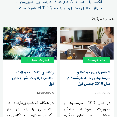
الکسا یا Google Assistant ندارند، این تلویزیون با
نرم‌افزار کنترل صدا ال‌جی به نام AI ThinQ همراه است.
مطالب مرتبط
خانه‌ هوشمند
اینترنت اشیا IoT
شاخص‌ترین برندها و
راهنمای انتخاب پردازنده
سیستم‌های خانه هوشمند در
مناسب اینترنت اشیا-بخش
سال 2019-بحش اول
اول
1398/08/25
1398/09/09
در سال 2019 سیستم‌ها و
در هنگام انتخاب پردازنده IoT
تجهیزات هوشمند خانگی
ملاحظاتی را باید در نظر
بیشتر از هر زمان دیگری
بگیرید. به‌علاوه باید نگاهی به