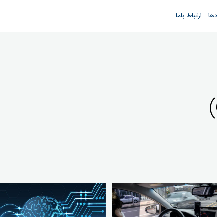
دها
ارتباط باما