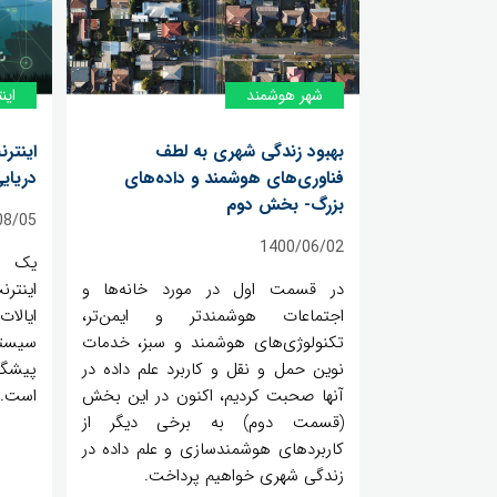
شهر هوشمند
اینت
بهبود زندگی شهری به لطف
اینتر
فناوری‌های هوشمند و داده‌های
دریای
بزرگ- بخش دوم
08/05
1400/06/02
یک ش
در قسمت اول در مورد خانه‌ها و
اینترن
اجتماعات هوشمندتر و ایمن‌تر،
ایالا
تکنولوژی‌های هوشمند و سبز، خدمات
سیست
نوین حمل و نقل و کاربرد علم داده در
پیشگر
آنها صحبت کردیم، اکنون در این بخش
است.
(قسمت دوم) به برخی دیگر از
کاربردهای هوشمندسازی و علم داده در
زندگی شهری خواهیم پرداخت.