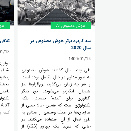
هوش مصنوعی AI
هوش
سه کاربرد برتر هوش مصنوعی در
تلاقی
سال 2020
01/18
1400/01/14
نوآور
طی چند سال گذشته هوش مصنوعی
اشیا
به طور مداوم در حال تکامل بوده است
پیشرف
و هر چه زمان می‌گذرد، نرم‌افزارها نیز
مختلف
هیجان انگیزتر می‌شوند. این دیگر
تامین
"فناوری برای آینده" نیست، بلکه
تکنول
تکنولوژی است که همین حالا خیلی از
T
سازمان‌ها در طیف وسیعی از صنایع به
کلیه 
طور فعال از آن استفاده می‌کنند. در
حالی که تقریباً یک چهارم (23٪) از