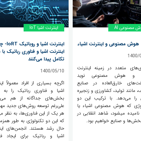
 مصنوعی AI
اینترنت اشیا IoT
 هوش مصنوعی و اینترنت اشیاء
اینترنت اشیا و
اینترنت اشیا و فناوری رباتیک با 
1400/
تکامل پیدا می‌کنند
ی‌های متعدد در زمینه اینترنت
1400/05/10
ء و هوش مصنوعی نوید
ت‌های خارق‌العاده در صنایع
اگرچه بسیاری از افراد معمولاً ای
، مانند تولید، کشاورزی و زنجیره
اشیا و فناوری رباتیک را به ع
 را می‌دهد. با ترکیب این دو
بخش‌های جداگانه از هم می‌بی
وژی که هوش مصنوعی اشیاء یا
علی‌رغم توسعه روش‌های جدید مه
AIo نامیده میشود، شاهد انقلابی در
هر یک از این فناوری‌ها، به نظر م
بخش‌ها و صنایع خواهیم بود.
که این دو تکنولوژی به طور همزما
حال رشد هستند. انجمن‌های این
اشیا و رباتیک برای ایجاد فن