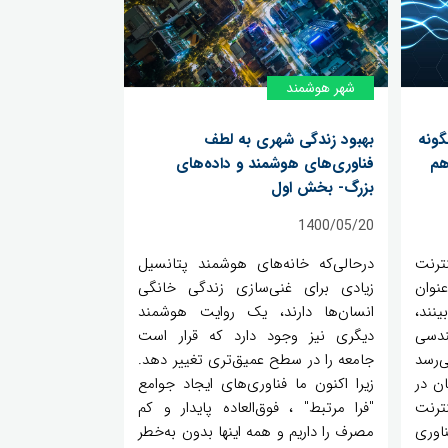
شهر هوشمند
 روباتیک IoRT- چگونه
بهبود زندگی شهری به لطف
هم
فناوری‌های هوشمند و داده‌های
بزرگ- بخش اول
1400/05/20
نترنت
درحالی‌که خانه‌های هوشمند پتانسیل
نوان
زیادی برای غنی‌سازی زندگی خانگی
نند،
انسان‌ها دارند، یک روایت هوشمند
ندسی
دیگری نیز وجود دارد که قرار است
ی‌رسد
جامعه را در سطح عمیق‌تری تغییر دهد.
ن در
زیرا اکنون ما فناوری‌های ایجاد جوامع
ترنت
"فرا مرتبط" ، فوق‌العاده پایدار و کم
اوری
مصرف را داریم و همه اینها بدون به‌خطر