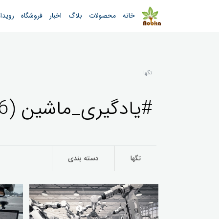
خانه
محصولات
بلاگ
اخبار
فروشگاه
رویدا
تگها
#یادگیری_ماشین (6)
تگها
دسته بندی