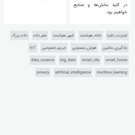
در کلیه بخش‌ها و صنایع
خواهیم بود.
اینترنت_اشیا
خانه_هوشمند
شهر_هوشمند
علم_داده
داده_بزرگ
یادگیری_ماشین
هوش_مصنوعی
حریم_خصوصی
IoT
data_science
big_data
smart_city
smart_home
privacy
artificial_intelligence
machine_learning