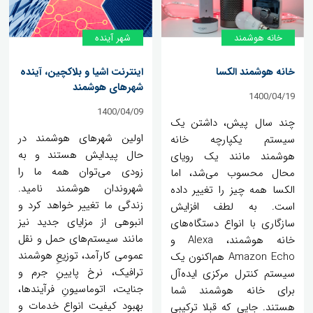
خانه‌ هوشمند
شهر آینده
خانه هوشمند الکسا
اینترنت اشیا و بلاکچین، آینده
شهر‌های هوشمند
1400/04/19
1400/04/09
چند سال پیش، داشتن یک
اولین شهرهای هوشمند در
سیستم یکپارچه خانه
حال پیدایش هستند و به
هوشمند مانند یک رویای
زودی می‌توان همه ما را
محال محسوب می‌شد، اما
شهروندان هوشمند نامید.
الکسا همه چیز را تغییر داده
زندگی ما تغییر خواهد کرد و
است. به لطف افزایش
انبوهی از مزایای جدید نیز
سازگاری با انواع دستگاه‌های
مانند سیستم‌های حمل و نقل
خانه هوشمند، Alexa و
عمومی کارآمد، توزیعِ هوشمند
Amazon Echo هم‌اکنون یک
ترافیک، نرخ پایینِ جرم و
سیستم کنترل مرکزی ایده‌آل
جنایت، اتوماسیونِ فرآیندها،
برای خانه هوشمند شما
بهبود کیفیت انواع خدمات و
هستند. جایی که قبلا ترکیبی