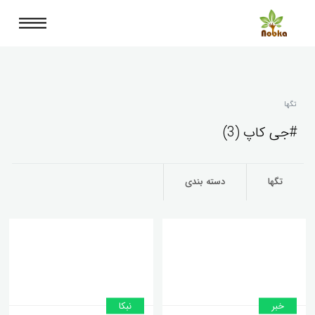
تگها
#جی کاپ (3)
تگها
دسته بندی
خبر
نبکا