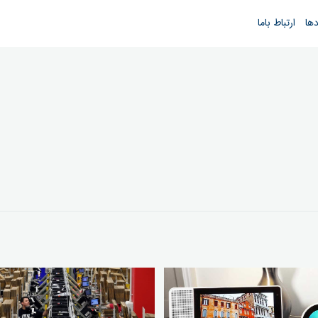
دها
ارتباط باما