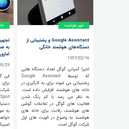
شهر هوشمند
خان
Google Assistant و پشتیبانی از
تجهیز
دستگاه‌های هوشمند خانگی
به صف
آمازو
1397/02/16
05/29
اخیرا کمپانی گوگل تعداد دستگاه هایی
که توسط Google Assistant
این گ
پشتیبانی می شوند برای به کارگیری در
برای 
خانه های هوشمند افزایش داده است.
به نظر می رسد با کم رنگ شدن
t
فعالیت های گوگل در تعاملات گوشی
دستیا
های هوشمند، رقابت برای خانه های
به مو
هوشمند به وضوح در الویت های اول
خواه
شرکت گوگل است.
اسپیک