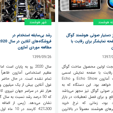
ه هوشمند
شهر هوشمند
 دستیار صوتی هوشمند گوگل
رشد بی‌سابقه استخدام در
حه نمایشگر برای رقابت با
ن
مطالعه موردی آمازون
1399/09/26
1397/
جت اولین محصول ساخت گوگل
سال 2020 رو به پایان است ا
رقابت با صفحه نمایش لمسی
عظیم استخدامی آمازون ظاهراً 
شرکت آمازون Echo Show و Echo
تمام نشده است. در حال حاضر ،
Spo خواهد بود. این دستگاه که به
ر صوتی گوگل نیز مجهز می‌باشد
هزار نفر در سراسر جهان نیروی کار
قع و برای فصل تعطیلات در بازار
که 50 درصد رشد نسبت به سال 
د بود، زمانی که نرخ خرید
نشان می‌دهد. (پس از اضافه
رهای هوشمند معمولاً در بالاترین
427،300 کارمند در 10 