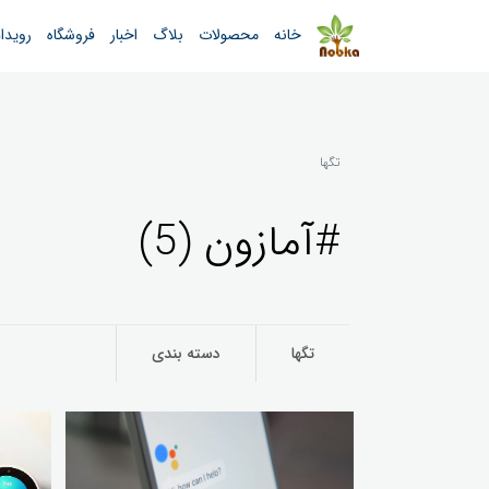
خانه
محصولات
بلاگ
اخبار
فروشگاه
رویدا
تگها
#آمازون (5)
تگها
دسته بندی