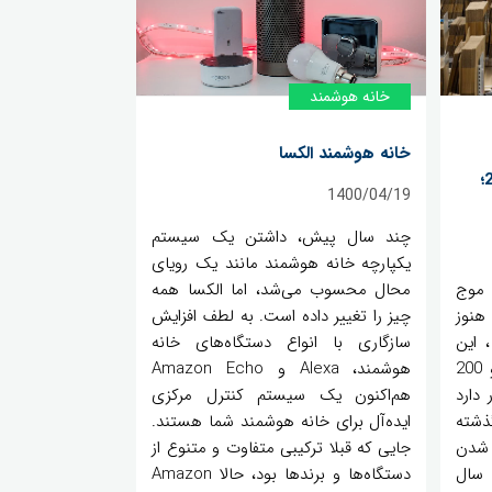
خانه‌ هوشمند
خانه هوشمند الکسا
فروشگاه‌های آنلاین در سال 2020؛
1400/04/19
چند سال پیش، داشتن یک سیستم
یکپارچه خانه هوشمند مانند یک رویای
ما موج
محال محسوب می‌شد، اما الکسا همه
هنوز
چیز را تغییر داده است. به لطف افزایش
 این
سازگاری با انواع دستگاه‌های خانه
غول آنلاین بیش از یک میلیون و 200
هوشمند، Alexa و Amazon Echo
 دارد
هم‌اکنون یک سیستم کنترل مرکزی
گذشته
ایده‌آل برای خانه هوشمند شما هستند.
 شدن
جایی که قبلا ترکیبی متفاوت و متنوع از
ماه اول سال
دستگاه‌ها و برندها بود، حالا Amazon